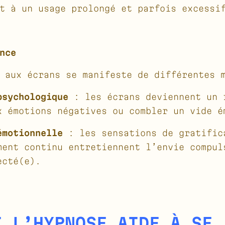
t à un usage prolongé et parfois excessi
nce
 aux écrans se manifeste de différentes 
psychologique
: les écrans deviennent un 
x émotions négatives ou combler un vide é
émotionnelle
: les sensations de gratific
ment continu entretiennent l’envie compul
ecté(e).
T L’HYPNOSE AIDE À SE 