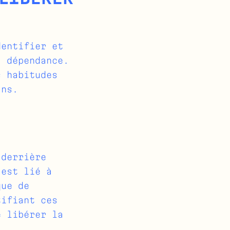
dentifier et
a dépendance.
s habitudes
ans.
 derrière
 est lié à
que de
tifiant ces
e libérer la