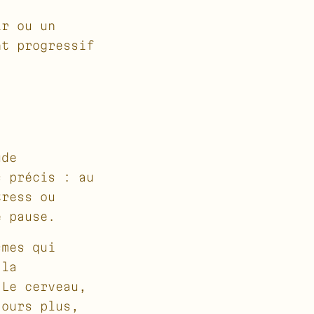
ir ou un
nt progressif
ude
s précis : au
tress ou
e pause.
smes qui
 la
 Le cerveau,
jours plus,