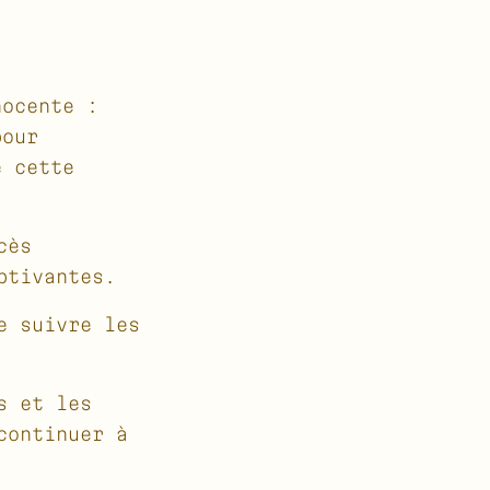
nocente :
pour
e cette
cès
ptivantes.
e suivre les
s et les
continuer à