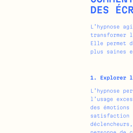
DES ÉC
L’hypnose agi
transformer l
Elle permet d
plus saines e
1. Explorer l
L’hypnose per
l’usage exces
des émotions 
satisfaction 
déclencheurs,
personne de c