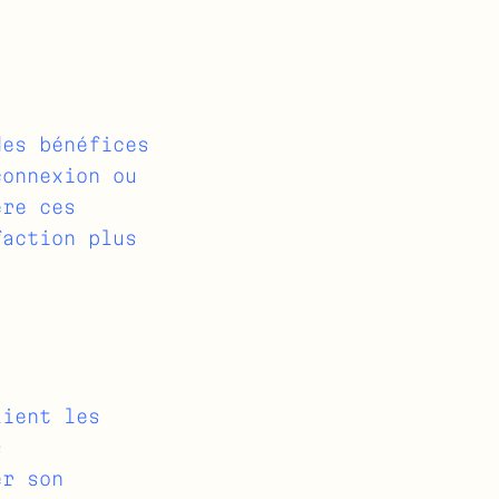
des bénéfices
connexion ou
ère ces
faction plus
lient les
s
er son