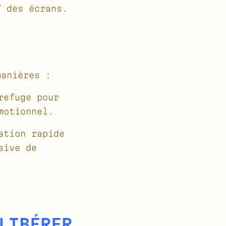
f des écrans.
manières :
refuge pour
motionnel.
ation rapide
sive de
LIBÉRER