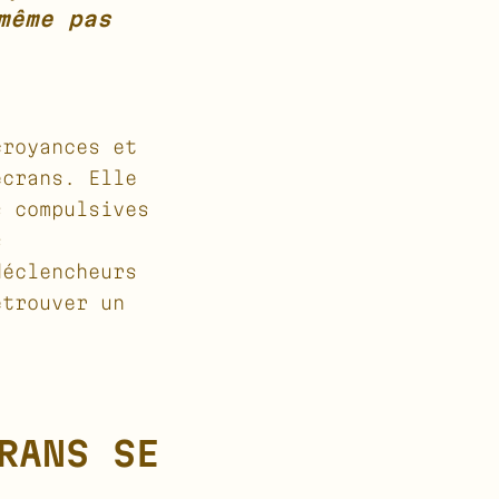
même pas
croyances et
écrans. Elle
s compulsives
s
déclencheurs
etrouver un
RANS SE