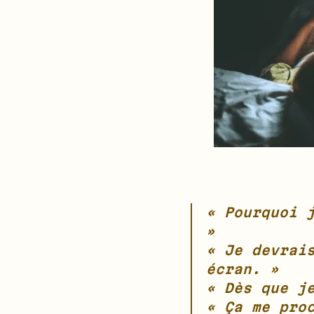
« Pourquoi 
»
« Je devrai
écran. »
« Dès que j
« Ça me pro